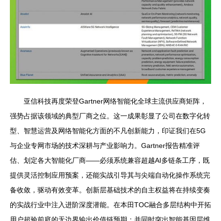
亚信科技再度荣登Gartner网络智能化全球主流供应商矩阵，
强势占据该领域的典型厂商之位。这一成果彰显了公司在数字化转
型、智慧运营及网络智能化方面的不凡创新能力，印证我们在5G
与企业专网市场的技术深耕与产业影响力。Gartner报告精准评
估、划定各大智能化厂商——必须系统兼容超越AI多链条工序，既
提供灵活控制应用预案，还能实战引导其与尖端自动化操作系统完
备收敛，驱动有效变革。创新层基础技术的自主权益将在持续变奏
的实战行业中注入进阶深度潜能。在本田TOC融合多层结构中开拓
用户超验前庭的无边界输出价值链预期；并同时突出智能基因层维