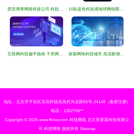
西安博青网络科技公司 科技网络的创新引领者
10款蓝色科技感地球网络图矢量素材 用极简视效探索科技边界
互联网科技扁平插画 千库网中的视觉网络新表达
探索网络科技城市 高清新潮视觉素材的魅力与应用
地址：北京市平谷区东高村镇东高村兴业路55号-24148（集群注册）
电话：1352709**
Copyright © 2026
www.fhrxw.com
科技网络
北京里星晨科技有限公
司
科技网络
版权所有
Sitemap