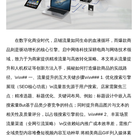
在数字化商业时代，店铺流量如同生命的血液循环，而爆款商
品则是驱动增长的核心引擎。启中网络科技深耕电商与网络技术领
域，致力于为商家提供精准流量与高效转化策略。本文将从流量提
升和人机权证等创新方法入手，揭秘如何打造爆款商品的实战路
径。\n\n## 一、流量提升的五大关键步骤\n\n### 1. 优化搜索引擎
展现（SEO核心功底）\n流量首先源于用户搜索。店家需聚焦三
点：精准选题、标题优化、关键词布局。例如：标题设计中嵌入高
搜索量But基于品类少赛竞争的特点；同时提升商品图片与文本的
相关性及质量评分，以占领搜索引擎前位。\n\n### 2、丰富场景
流量渠道（全网引流策略） \n仅依赖站内推广成本效率差，需推广
全域类型内容堆叠短视频内容互动种草:将精美商品GIF列入媒体素