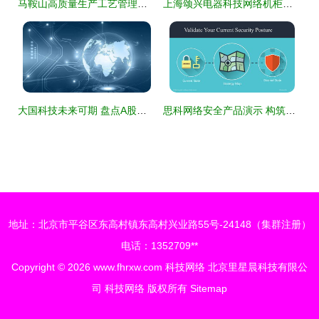
马鞍山高质量生产工艺管理与物料计划管控系统推荐 科技网络助力企业智能化升级
上海颂兴电器科技网络机柜产品概览——打造高效机房核心
大国科技未来可期 盘点A股市场中八只稳中带强的科技龙头
思科网络安全产品演示 构筑智能防御，护航数字未来
地址：北京市平谷区东高村镇东高村兴业路55号-24148（集群注册）
电话：1352709**
Copyright © 2026
www.fhrxw.com
科技网络
北京里星晨科技有限公
司
科技网络
版权所有
Sitemap